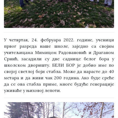
У четвртак, 24. фебруара 2022. године, ученици
првог разреда наше школе, заједно са својим
учитељицама Мимицом Радовановић и Драганом
Срнић, засадили су две саднице белог бора у
школском дворишту. БЕЛИ БОР је добио име по
својој светлој боји стабла. Може да нарасте до 40
метара и да живи чак 200 година. Ако буде среће
да се ова стабла приме, многе будуће генерације
уживаће у њиховој лепоти.