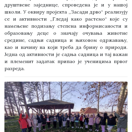
друштвене заједнице, спроведена је и у нашој
школи. У оквиру пројекта ,,Засади дрво“ реализују
се и активности ,,Гледај како растемо“ које су
намењене подизању степена информисаности и
образовању деце о значају очувања животне
средине, садњи садница и њиховом одржавању,
као и начину на који треба да брину о природи.
Једна од активности је садња садница и тај важан
и племенит задатак припао је ученицима првог
разреда.