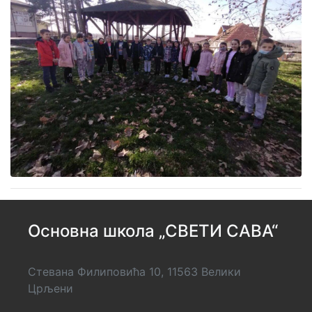
Основна школа „СВЕТИ САВА“
Стевана Филиповића 10, 11563 Велики
Црљени