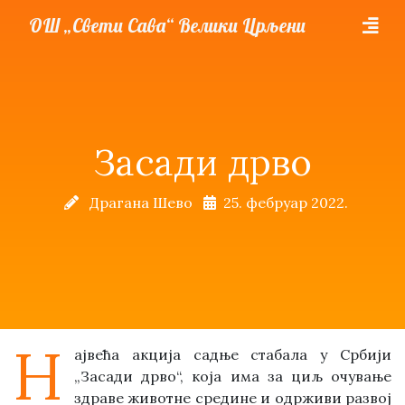
ОШ „Свети Сава“ Велики Црљени
Засади дрво
Драгана Шево
25. фебруар 2022.
Н
ајвећа акција садње стабала у Србији
„Засади дрво“, која има за циљ очување
здраве животне средине и одрживи развој