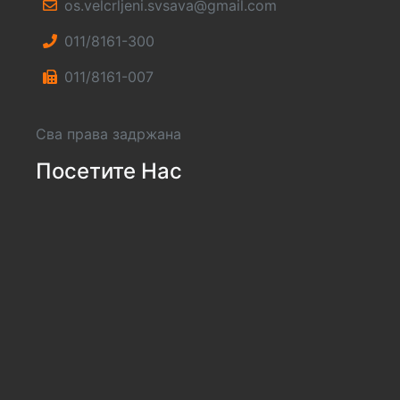
os.velcrljeni.svsava@gmail.com
011/8161-300
011/8161-007
Сва права задржана
Посетите Нас